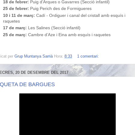
18 de febrer:
Puig d’Arques o Gavarres (Secció infantil)
25 de febrer:
Puig Perich des de Formigueres
10 i 11 de març:
Cadí - Ordiguer i canal del cristall amb esquís i
raquetes
17 de març:
Les Salines (Secció infantil)
25 de març:
Cambre d’Aze i Eina amb esquís i raquetes
icat per
Grup Muntanya Sarrià
Hora:
8:33
1 comentari:
ECRES, 20 DE DESEMBRE DEL 2017
QUETA DE BARGUES