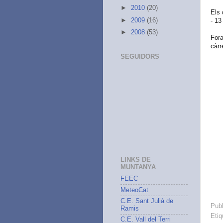
►
2010
(20)
Els 
►
2009
(16)
- 13
►
2008
(53)
Fora
càrr
SEGUIDORS
LINKS DE
MUNTANYA
FEEC
MeteoCat
C.E. Sant Julià de
Publ
Ramis
Etiq
C.E. Vall del Terri