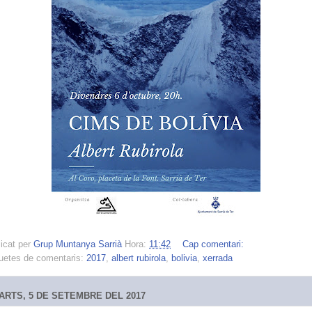
icat per
Grup Muntanya Sarrià
Hora:
11:42
Cap comentari:
uetes de comentaris:
2017
,
albert rubirola
,
bolivia
,
xerrada
ARTS, 5 DE SETEMBRE DEL 2017