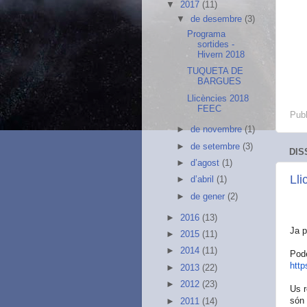
▼
2017
(11)
▼
de desembre
(3)
Programa
sortides -
Hivern 2018
TUQUETA DE
BARGUES
Llicències 2018
FEEC
Publ
►
de novembre
(1)
►
de setembre
(3)
DIS
►
d’agost
(1)
Ll
►
d’abril
(1)
►
de gener
(2)
►
2016
(13)
Ja p
►
2015
(11)
►
2014
(11)
Pode
http
►
2013
(22)
►
2012
(23)
Us r
són 
►
2011
(14)