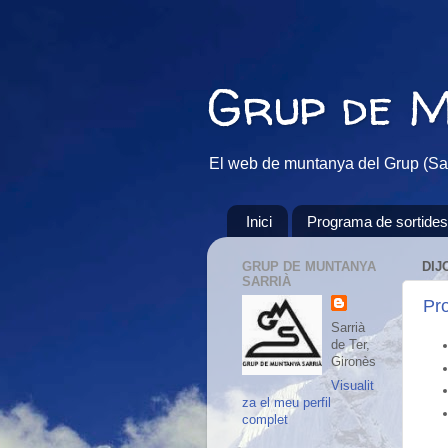
Grup de 
El web de muntanya del Grup (Sar
Inici
Programa de sortides
GRUP DE MUNTANYA
DIJ
SARRIÀ
Pr
Sarrià
de Ter,
Gironès
Visualit
za el meu perfil
complet