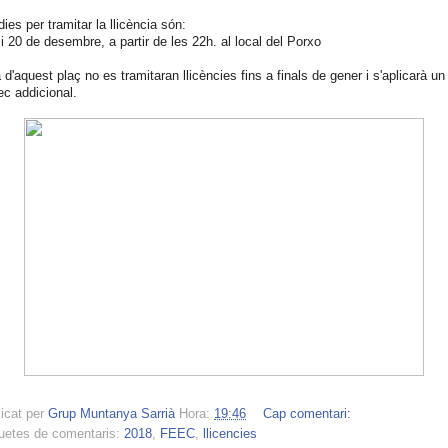
dies per tramitar la llicència són:
 i 20 de desembre, a partir de les 22h. al local del Porxo
 d'aquest plaç no es tramitaran llicències fins a finals de gener i s'aplicarà un
ec addicional.
icat per
Grup Muntanya Sarrià
Hora:
19:46
Cap comentari:
uetes de comentaris:
2018
,
FEEC
,
llicencies