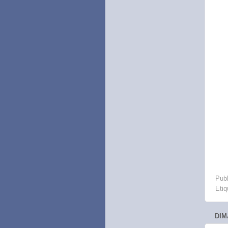
Publ
Etiq
DIM