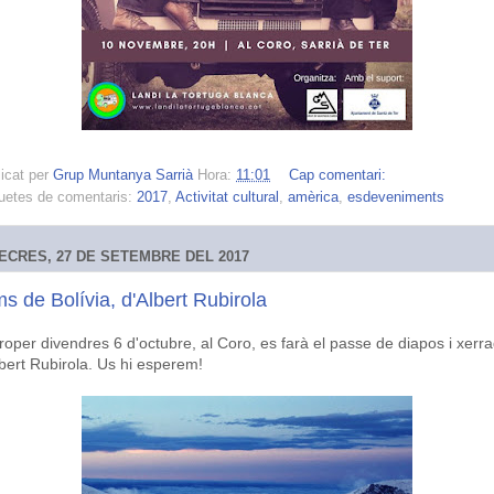
icat per
Grup Muntanya Sarrià
Hora:
11:01
Cap comentari:
uetes de comentaris:
2017
,
Activitat cultural
,
amèrica
,
esdeveniments
ECRES, 27 DE SETEMBRE DEL 2017
s de Bolívia, d'Albert Rubirola
proper divendres 6 d'octubre, al Coro, es farà el passe de diapos i xerr
lbert Rubirola. Us hi esperem!