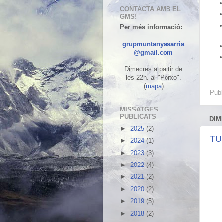
CONTACTA AMB EL
GMS!
Per més informació:
grupmuntanyasarria
@gmail.com
Dimecres a partir de
les 22h.
a
l "Porxo".
(
mapa
)
Publ
MISSATGES
PUBLICATS
DIM
►
2025
(2)
TU
►
2024
(1)
►
2023
(3)
►
2022
(4)
►
2021
(2)
►
2020
(2)
►
2019
(5)
►
2018
(2)