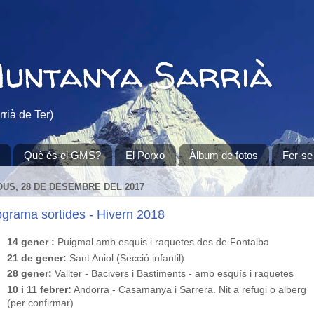
Muntanya Sarrià
rià de Ter)
Què és el GMS?
El Porxo
Àlbum de fotos
Fer-se
OUS, 28 DE DESEMBRE DEL 2017
ograma sortides - Hivern 2018
14 gener :
Puigmal amb esquis i raquetes des de Fontalba
21 de gener:
Sant Aniol (Secció infantil)
28 gener:
Vallter - Bacivers i Bastiments - amb esquís i raquetes
10 i 11 febrer:
Andorra - Casamanya i Sarrera. Nit a refugi o alberg
(per confirmar)