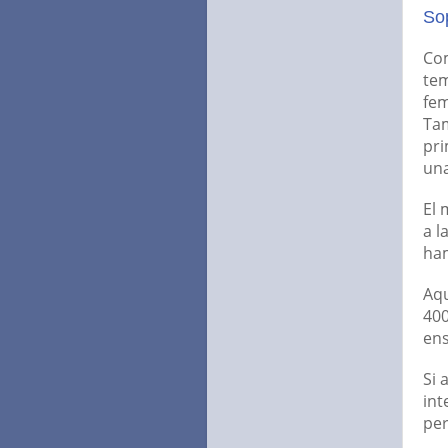
Sop
Com
tem
fem
Tam
pri
una
El 
a l
ha
Aqu
400
ens
Si 
int
per