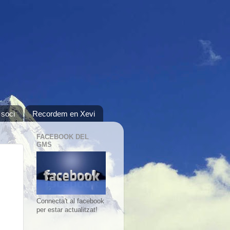
 soci
Recordem en Xevi
FACEBOOK DEL
GMS
Connecta't al facebook
per estar actualitzat!