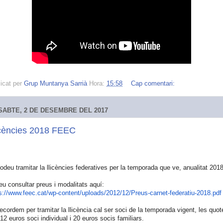
icat per
Grup Muntanya Sarrià
Hora:
15:58
Cap comentari:
SABTE, 2 DE DESEMBRE DEL 2017
icències 2018 FEEC
odeu tramitar la llicències federatives per la temporada que ve, anualitat 201
u consultar preus i modalitats aquí:
s://www.feec.cat/wp-
content/uploads/2012/12/Preus-
carnet-federatiu-2018.pdf
ecordem per tramitar la llicència cal ser soci de la temporada vigent, les quot
12 euros soci individual i 20 euros socis familiars.