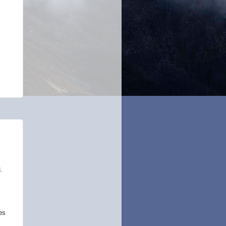
8.
es