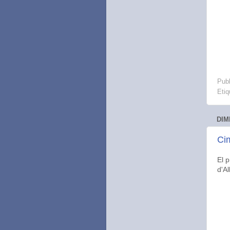
Publ
Etiq
DIM
Cim
El 
d'A