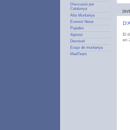
D'excursió per
Catalunya
DIV
Alta Muntanya
Everest News
D'
Pujades
El 
Alpinist
en J
Desnivel
Esqui de muntanya
MadTeam