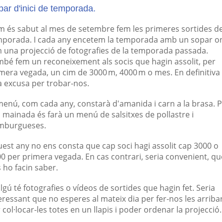
ar d'inici de temporada.
 és sabut al mes de setembre fem les primeres sortides de
porada. I cada any encetem la temporada amb un sopar o
 una projecció de fotografies de la temporada passada.
bé fem un reconeixement als socis que hagin assolit, per
mera vegada, un cim de 3000 m, 4000 m o mes. En definitiva
 excusa per trobar-nos.
menú, com cada any, constarà d'amanida i carn a la brasa. 
a mainada
és
farà un menú de salsitxes de pollastre i
mburgueses.
est any no ens consta que cap soci hagi assolit cap 3000 o
0 per primera vegada. En cas contrari, seria convenient, qu
 ho facin saber.
algú té fotografies o vídeos de sortides que hagin fet. Seria
eressant que no esperes al mateix dia per fer-nos
les
arribar
 col·locar-les totes en un llapis i poder ordenar la projecció.