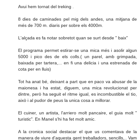
Avui hem tornat del treking .
8 dies de caminades pel mig dels andes, una mitjana de
més de 700 m. diaris per sobre els 4000m.
L'alçada es fa notar sobretot quan se surt desde " baix"
El programa permet estirar-se una mica més i asolir algun
5000 i pico des de els colls.( un parel, amb grimpada,
baixada per tartera,... en fi una delicia i una estrenada de
cota per en lluis)
Tot ha anat bé, deixant a part que en paco va abusar de la
maionesa i ha estat, diguem, una mica revolucionat per
dintre, però ha seguit el ritme igual, es incombustible el tio,
això i al pudor de peus la unica cosa a millorar.
El cuiner, un artista, l'arriero molt pancaire, el guia molt "
turistic". En Manel s'hi ha fet molt amic.
A la cronica social destacar el que us comentava de la
manera de viure d'aquesta gent treballadors, sencills,.. Vam