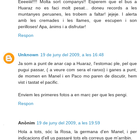
Eeeeiiii!!!! Molta sort companys!! Esperem que el bus a
Huaraz no es faci molt pesat... doneu records a les
muntanyes peruanes, les trobem a faltar! jejeje. I alerta
amb les cremades i les llames, que escupen i son
perilloses! Apa, ànims i a disfrutar!
Respon
Unknown
19 de juny del 2009, a les 16:48
Ja som a punt de anar cap a Huaraz, l'estomac ple, pel que
pugui passar, ( a veure com sera el ranxo) i ganes a punt,
de momen en Manel i en Paco mo paren de discutir, hem
vist i tastat el pacific.
Enviem les primeres fotos a en marc per que les pengi.
Respon
Anònim
19 de juny del 2009, a les 19:59
Hola a tots, sóc la Rosa, la germana d'en Manel, i per
indicacions d'ell us passaré tots els correus que m'arribin.