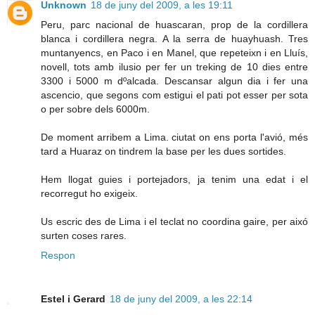
Unknown
18 de juny del 2009, a les 19:11
Peru, parc nacional de huascaran, prop de la cordillera
blanca i cordillera negra. A la serra de huayhuash. Tres
muntanyencs, en Paco i en Manel, que repeteixn i en Lluís,
novell, tots amb ilusio per fer un treking de 10 dies entre
3300 i 5000 m dºalcada. Descansar algun dia i fer una
ascencio, que segons com estigui el pati pot esser per sota
o per sobre dels 6000m.
De moment arribem a Lima. ciutat on ens porta l'avió, més
tard a Huaraz on tindrem la base per les dues sortides.
Hem llogat guies i portejadors, ja tenim una edat i el
recorregut ho exigeix.
Us escric des de Lima i el teclat no coordina gaire, per aixó
surten coses rares.
Respon
Estel i Gerard
18 de juny del 2009, a les 22:14