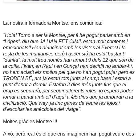
La nostra informadora Montse, ens comunica:
"Hola!
Torno a ser la Mo
ntse, per fi he pogut parlar amb en
“Lópes”, diu que JA HAN FET CIM!!, estan molt contents i
emocionats!! Han al·lucinat amb les vistes al Everest i la
resta de les muntanyes però l’ascensió ha estat bastant
“durilla”, fa molt fred només han arribat 9 dels 12 que són de
la colla, l’Ivan, en Raul i en Gonçal han decidit no arribar-hi,
no hem aclarit els motius pel que no han pogut pujar però es
TROBEN BÉ, ara ja estan tots junts al camp base i estan a
punt d’anar a dormir. Estaran 2 dies més junts fins que el
grup es separarà, per seguir diferents rutes, jo espero poder
tornar a parlar amb ell d’aquí a 4/5 dies que ja arribaran a la
civilització. Que way, ja tinc ganes de veure les fotos i
d’escoltar les anècdotes del viatge".
Moltes gràcies Montse !!!
Això, però real és el que ens imaginem han pogut veure des